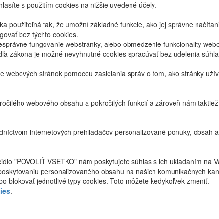
lasíte s použitím cookies na nižšie uvedené účely.
 použiteľná tak, že umožní základné funkcie, ako jej správne načíta
ovať bez týchto cookies.
právne fungovanie webstránky, alebo obmedzenie funkcionality webov
dľa zákona je možné nevyhnutné cookies spracúvať bez udelenia súhl
ie webových stránok pomocou zasielania správ o tom, ako stránky uží
ročilého webového obsahu a pokročilých funkcií a zároveň nám taktie
níctvom internetových prehliadačov personalizované ponuky, obsah a
ačidlo "POVOLIŤ VŠETKO" nám poskytujete súhlas s ich ukladaním na V
poskytovaniu personalizovaného obsahu na našich komunikačných kan
bo blokovať jednotlivé typy cookies. Toto môžete kedykoľvek zmeniť.
ies
.