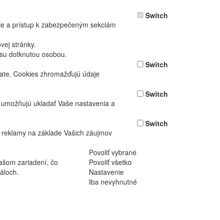
Switch
nie a prístup k zabezpečeným sekciám
ej stránky.
asu dotknutou osobou.
Switch
vate. Cookies zhromažďujú údaje
Switch
ž umožňujú ukladať Vaše nastavenia a
Switch
 reklamy na základe Vašich záujmov
Povoliť vybrané
ašom zariadení, čo
Povoliť všetko
áloch.
Nastavenie
Iba nevyhnutné