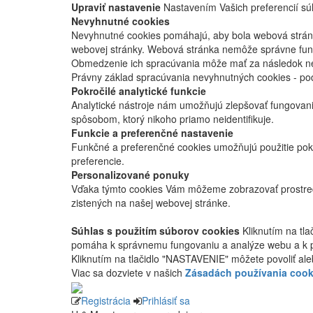
Upraviť nastavenie
Nastavením Vašich preferencií súh
Nevyhnutné cookies
Nevyhnutné cookies pomáhajú, aby bola webová stránka
webovej stránky. Webová stránka nemôže správne fung
Obmedzenie ich spracúvania môže mať za následok nes
Právny základ spracúvania nevyhnutných cookies - po
Pokročilé analytické funkcie
Analytické nástroje nám umožňujú zlepšovať fungovan
spôsobom, ktorý nikoho priamo neidentifikuje.
Funkcie a preferenčné nastavenie
Funkčné a preferenčné cookies umožňujú použitie pok
preferencie.
Personalizované ponuky
Vďaka týmto cookies Vám môžeme zobrazovať prostred
zistených na našej webovej stránke.
Súhlas s použitím súborov cookies
Kliknutím na tl
pomáha k správnemu fungovaniu a analýze webu a k 
Kliknutím na tlačidlo "NASTAVENIE" môžete povoliť ale
Viac sa dozviete v našich
Zásadách používania cook
Registrácia
Prihlásiť sa