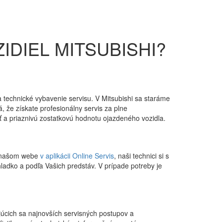
IDIEL MITSUBISHI?
a technické vybavenie servisu. V Mitsubishi sa staráme
, že získate profesionálny servis za plne
ť a priaznivú zostatkovú hodnotu ojazdeného vozidla.
na našom webe
v aplikácii Online Servis
, naši technici si s
adko a podľa Vašich predstáv. V prípade potreby je
ajúcich sa najnovších servisných postupov a