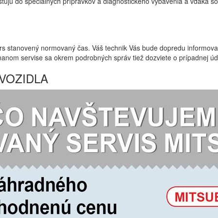
 investujú do špeciálnych prípravkov a diagnostického vybavenia a vďak
rs stanovený normovaný čas. Váš technik Vás bude dopredu informovať
nanom servise sa okrem podrobných správ tiež dozviete o prípadnej úd
VOZIDLA