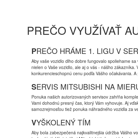
PREČO VYUŽÍVAŤ AU
REČO HRÁME 1. LIGU V SER
P
Aby vaše vozidlo dlho dobre fungovalo spoliehame sa v
nielen o Vaše vozidlo, ale aj o vás - nášho zákazníka.
konkurencieschopnú cenu podľa Vášho očakávania. A pre
ERVIS MITSUBISHI NA MIER
S
Ponuka našich autorizovaných servisov zahŕňa komple
Vami dohodnú presný čas, ktorý Vám vyhovuje. Aj vď
samozrejmosťou tiež ponuka náhradného vozidla za ve
YŠKOLENÝ TÍM
V
Aby bola zabezpečená najkvalitnejšia údržba Vášho vozi