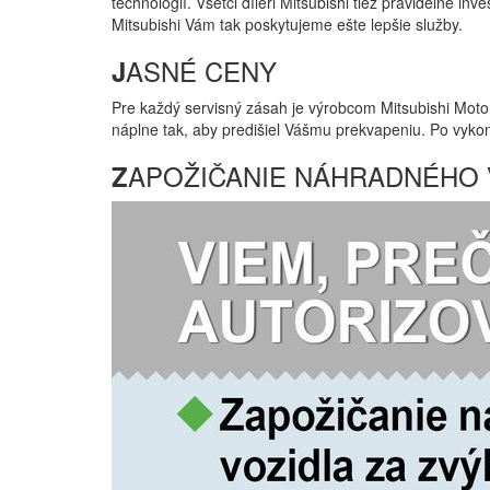
technológií. Všetci díleri Mitsubishi tiež pravidelne
Mitsubishi Vám tak poskytujeme ešte lepšie služby.
ASNÉ CENY
J
Pre každý servisný zásah je výrobcom Mitsubishi Moto
náplne tak, aby predišiel Vášmu prekvapeniu. Po vyko
APOŽIČANIE NÁHRADNÉHO 
Z