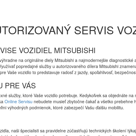
TORIZOVANÝ SERVIS VOZ
VISE VOZIDIEL MITSUBISHI
ýhradne na originálne diely Mitsubishi a najmodernejšie diagnostické 
 Využívať popredajné služby u autorizovaného dílera Mitsubishi znamená
 Vaše vozidlo to predstavuje radosť z jazdy, spoľahlivosť, bezpečnos
U PRE VÁS
xné služby, ktoré Vaše vozidlo potrebuje. Kedykoľvek sa objednáte 
aka
Online Servisu
nebudete musieť zbytočne čakať a všetko prebehne hl
ľmi výhodných podmienok, ktoré zabezpečí Vašu ďalšiu mobilitu.
dla, naši špecialisti sa pravidelne zúčastňujú technických školení týk