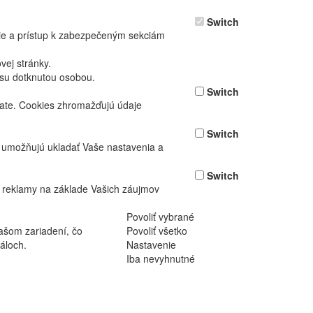
Switch
nie a prístup k zabezpečeným sekciám
ej stránky.
asu dotknutou osobou.
Switch
vate. Cookies zhromažďujú údaje
Switch
ž umožňujú ukladať Vaše nastavenia a
Switch
 reklamy na základe Vašich záujmov
Povoliť vybrané
ašom zariadení, čo
Povoliť všetko
áloch.
Nastavenie
Iba nevyhnutné