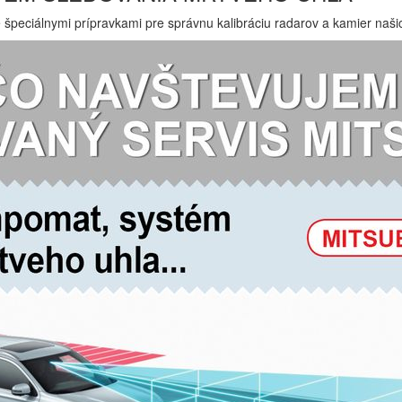
e špeciálnymi prípravkami pre správnu kalibráciu radarov a kamier na