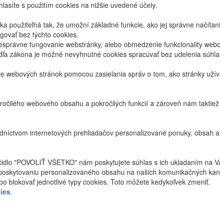
lasíte s použitím cookies na nižšie uvedené účely.
 použiteľná tak, že umožní základné funkcie, ako jej správne načíta
ovať bez týchto cookies.
právne fungovanie webstránky, alebo obmedzenie funkcionality webov
dľa zákona je možné nevyhnutné cookies spracúvať bez udelenia súhl
ie webových stránok pomocou zasielania správ o tom, ako stránky uží
ročilého webového obsahu a pokročilých funkcií a zároveň nám taktie
níctvom internetových prehliadačov personalizované ponuky, obsah a
ačidlo "POVOLIŤ VŠETKO" nám poskytujete súhlas s ich ukladaním na V
poskytovaniu personalizovaného obsahu na našich komunikačných kan
bo blokovať jednotlivé typy cookies. Toto môžete kedykoľvek zmeniť.
ies
.