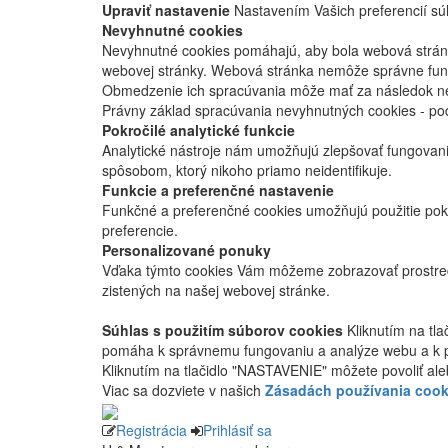
Upraviť nastavenie
Nastavením Vašich preferencií súh
Nevyhnutné cookies
Nevyhnutné cookies pomáhajú, aby bola webová stránka
webovej stránky. Webová stránka nemôže správne fung
Obmedzenie ich spracúvania môže mať za následok nes
Právny základ spracúvania nevyhnutných cookies - po
Pokročilé analytické funkcie
Analytické nástroje nám umožňujú zlepšovať fungovan
spôsobom, ktorý nikoho priamo neidentifikuje.
Funkcie a preferenčné nastavenie
Funkčné a preferenčné cookies umožňujú použitie pok
preferencie.
Personalizované ponuky
Vďaka týmto cookies Vám môžeme zobrazovať prostred
zistených na našej webovej stránke.
Súhlas s použitím súborov cookies
Kliknutím na tl
pomáha k správnemu fungovaniu a analýze webu a k 
Kliknutím na tlačidlo "NASTAVENIE" môžete povoliť ale
Viac sa dozviete v našich
Zásadách používania cook
Registrácia
Prihlásiť sa