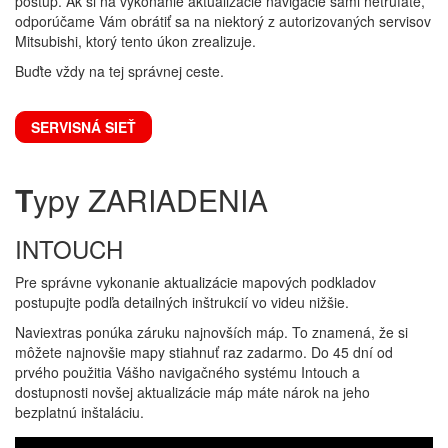
postup. Ak si na vykonanie aktualizácie navigácie sami netrúfate,
odporúčame Vám obrátiť sa na niektorý z autorizovaných servisov
Mitsubishi, ktorý tento úkon zrealizuje.
Buďte vždy na tej správnej ceste.
SERVISNÁ SIEŤ
T
ypy ZARIADENIA
INTOUCH
Pre správne vykonanie aktualizácie mapových podkladov
postupujte podľa detailných inštrukcií vo videu nižšie.
Naviextras ponúka záruku najnovších máp. To znamená, že si
môžete najnovšie mapy stiahnuť raz zadarmo. Do 45 dní od
prvého použitia Vášho navigačného systému Intouch a
dostupnosti novšej aktualizácie máp máte nárok na jeho
bezplatnú inštaláciu.