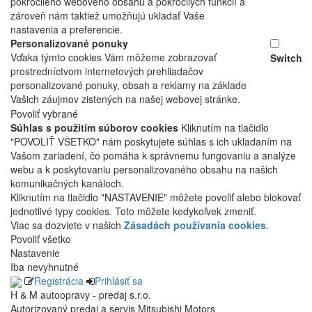
pokročilého webového obsahu a pokročilých funkcií a
zároveň nám taktiež umožňujú ukladať Vaše
nastavenia a preferencie.
Personalizované ponuky
Vďaka týmto cookies Vám môžeme zobrazovať
Switch
prostredníctvom internetových prehliadačov
personalizované ponuky, obsah a reklamy na základe
Vašich záujmov zistených na našej webovej stránke.
Povoliť vybrané
Súhlas s použitím súborov cookies
Kliknutím na tlačidlo
"POVOLIŤ VŠETKO" nám poskytujete súhlas s ich ukladaním na
Vašom zariadení, čo pomáha k správnemu fungovaniu a analýze
webu a k poskytovaniu personalizovaného obsahu na našich
komunikačných kanáloch.
Kliknutím na tlačidlo "NASTAVENIE" môžete povoliť alebo blokovať
jednotlivé typy cookies. Toto môžete kedykoľvek zmeniť.
Viac sa dozviete v našich
Zásadách používania cookies
.
Povoliť všetko
Nastavenie
Iba nevyhnutné
Registrácia
Prihlásiť sa
H & M autoopravy - predaj s.r.o.
Autorizovaný predaj a servis Mitsubishi Motors