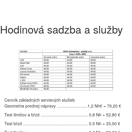
Hodinová sadzba a služby
Cenník základných servisných služieb
Geometria prednej nápravy ..........................1,2 Nh€ = 79,20 €
Test tlmičov a bŕzd ........................................ 0,8 Nh = 52,80 €
Test bŕzd ....................................................... 0,5 Nh = 33,00 €