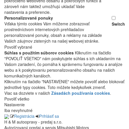
pokročilého webového obsahu a pokročilých funkcií a
zároveň nám taktiež umožňujú ukladať Vaše
nastavenia a preferencie.
Personalizované ponuky
Vďaka týmto cookies Vám môžeme zobrazovať
Switch
prostredníctvom internetových prehliadačov
personalizované ponuky, obsah a reklamy na základe
Vašich záujmov zistených na našej webovej stránke.
Povoliť vybrané
Súhlas s použitím súborov cookies
Kliknutím na tlačidlo
"POVOLIŤ VŠETKO" nám poskytujete súhlas s ich ukladaním na
Vašom zariadení, čo pomáha k správnemu fungovaniu a analýze
webu a k poskytovaniu personalizovaného obsahu na našich
komunikačných kanáloch.
Kliknutím na tlačidlo "NASTAVENIE" môžete povoliť alebo blokovať
jednotlivé typy cookies. Toto môžete kedykoľvek zmeniť.
Viac sa dozviete v našich
Zásadách používania cookies
.
Povoliť všetko
Nastavenie
Iba nevyhnutné
Registrácia
Prihlásiť sa
H & M autoopravy - predaj s.r.o.
Autorizovaný predaj a servis Mitsubishi Motors