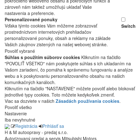
pokročilého webového obsahu a pokročilých funkcií a
zároveň nám taktiež umožňujú ukladať Vaše
nastavenia a preferencie.
Personalizované ponuky
Vďaka týmto cookies Vám môžeme zobrazovať
Switch
prostredníctvom internetových prehliadačov
personalizované ponuky, obsah a reklamy na základe
Vašich záujmov zistených na našej webovej stránke.
Povoliť vybrané
Súhlas s použitím súborov cookies
Kliknutím na tlačidlo
"POVOLIŤ VŠETKO" nám poskytujete súhlas s ich ukladaním na
Vašom zariadení, čo pomáha k správnemu fungovaniu a analýze
webu a k poskytovaniu personalizovaného obsahu na našich
komunikačných kanáloch.
Kliknutím na tlačidlo "NASTAVENIE" môžete povoliť alebo blokovať
jednotlivé typy cookies. Toto môžete kedykoľvek zmeniť.
Viac sa dozviete v našich
Zásadách používania cookies
.
Povoliť všetko
Nastavenie
Iba nevyhnutné
Registrácia
Prihlásiť sa
H & M autoopravy - predaj s.r.o.
Autorizovaný predaj a servis Mitsubishi Motors