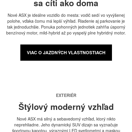
sa cíti ako doma
Nové ASX je ideálne vozidlo do mesta: vodič sedí vo vyvýšenej
polohe, vďaka čomu má lepší výhľad. Riadenie aj parkovanie je
tak jednoduchšie. Ponuka pohonných jednotiek zahŕňa úsporný
benzínový motor, mild-hybrid až po vyspelý plne hybridný motor.
VIAC O JAZDNÝCH VLASTNOSTIACH
EXTERIÉR
Štýlový moderný vzhľad
Nové ASX má silný a sebavedomý vzhľad, ktorý nikto
neprehliadne. Jeho dynamický SUV dizajn sa vyznačuje
športovou kapotou, výraznými LED svetlometmi a maskou