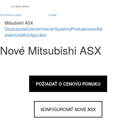
AŽ 8 ROKOV ZÁRUKA
TESTOVACIA JAZDA
CENNÍK
Mitsubishi ASX
Úvod
Jazda
Exteriér
Interiér
Systémy
Príslušenstvo
Na
stiahnutie
Konfigurátor
Nové Mitsubishi ASX
POŽIADAŤ O CENOVÚ PONUKU
KONFIGUROVAŤ NOVÉ ASX