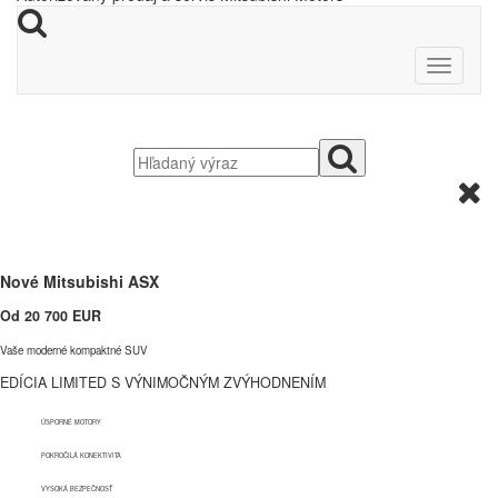
Nové Mitsubishi ASX
Od 20 700 EUR
V
aše moderné kompaktné
SUV
EDÍCIA LIMITED S VÝNIMOČNÝM ZVÝHODNENÍM
ÚSPORNÉ MOTORY
POKROČILÁ KONEKTIVITA
VYSOKÁ BEZPEČNOSŤ