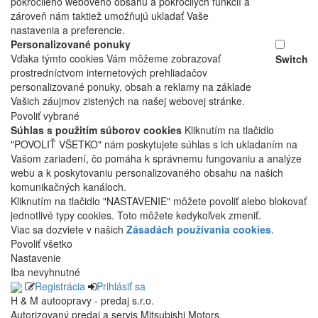
pokročilého webového obsahu a pokročilých funkcií a
zároveň nám taktiež umožňujú ukladať Vaše
nastavenia a preferencie.
Personalizované ponuky
Vďaka týmto cookies Vám môžeme zobrazovať
Switch
prostredníctvom internetových prehliadačov
personalizované ponuky, obsah a reklamy na základe
Vašich záujmov zistených na našej webovej stránke.
Povoliť vybrané
Súhlas s použitím súborov cookies
Kliknutím na tlačidlo
"POVOLIŤ VŠETKO" nám poskytujete súhlas s ich ukladaním na
Vašom zariadení, čo pomáha k správnemu fungovaniu a analýze
webu a k poskytovaniu personalizovaného obsahu na našich
komunikačných kanáloch.
Kliknutím na tlačidlo "NASTAVENIE" môžete povoliť alebo blokovať
jednotlivé typy cookies. Toto môžete kedykoľvek zmeniť.
Viac sa dozviete v našich
Zásadách používania cookies
.
Povoliť všetko
Nastavenie
Iba nevyhnutné
Registrácia
Prihlásiť sa
H & M autoopravy - predaj s.r.o.
Autorizovaný predaj a servis Mitsubishi Motors