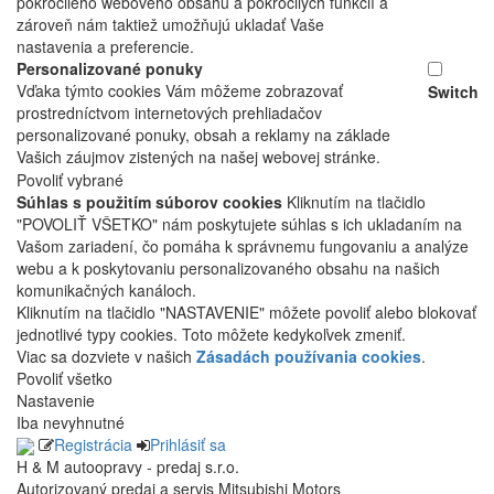
pokročilého webového obsahu a pokročilých funkcií a
zároveň nám taktiež umožňujú ukladať Vaše
nastavenia a preferencie.
Personalizované ponuky
Vďaka týmto cookies Vám môžeme zobrazovať
Switch
prostredníctvom internetových prehliadačov
personalizované ponuky, obsah a reklamy na základe
Vašich záujmov zistených na našej webovej stránke.
Povoliť vybrané
Súhlas s použitím súborov cookies
Kliknutím na tlačidlo
"POVOLIŤ VŠETKO" nám poskytujete súhlas s ich ukladaním na
Vašom zariadení, čo pomáha k správnemu fungovaniu a analýze
webu a k poskytovaniu personalizovaného obsahu na našich
komunikačných kanáloch.
Kliknutím na tlačidlo "NASTAVENIE" môžete povoliť alebo blokovať
jednotlivé typy cookies. Toto môžete kedykoľvek zmeniť.
Viac sa dozviete v našich
Zásadách používania cookies
.
Povoliť všetko
Nastavenie
Iba nevyhnutné
Registrácia
Prihlásiť sa
H & M autoopravy - predaj s.r.o.
Autorizovaný predaj a servis Mitsubishi Motors