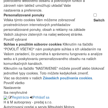
pokročilého webového obsahu a pokročilých funkcií a
zároveň nám taktiež umožňujú ukladať Vaše
nastavenia a preferencie.
Personalizované ponuky
Vďaka týmto cookies Vám môžeme zobrazovať
Switch
prostredníctvom internetových prehliadačov
personalizované ponuky, obsah a reklamy na základe
Vašich záujmov zistených na našej webovej stránke.
Povoliť vybrané
Súhlas s použitím súborov cookies
Kliknutím na tlačidlo
"POVOLIŤ VŠETKO" nám poskytujete súhlas s ich ukladaním na
Vašom zariadení, čo pomáha k správnemu fungovaniu a analýze
webu a k poskytovaniu personalizovaného obsahu na našich
komunikačných kanáloch.
Kliknutím na tlačidlo "NASTAVENIE" môžete povoliť alebo blokovať
jednotlivé typy cookies. Toto môžete kedykoľvek zmeniť.
Viac sa dozviete v našich
Zásadách používania cookies
.
Povoliť všetko
Nastavenie
Iba nevyhnutné
Registrácia
Prihlásiť sa
H & M autoopravy - predaj s.r.o.
Autorizovaný predaj a servis Mitsubishi Motors