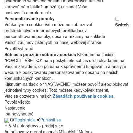
pokročilého webového obsahu a pokročilých funkcií a
zároveň nám taktiež umožňujú ukladať Vaše
nastavenia a preferencie.
Personalizované ponuky
Vďaka týmto cookies Vám môžeme zobrazovať
Switch
prostredníctvom internetových prehliadačov
personalizované ponuky, obsah a reklamy na základe
Vašich záujmov zistených na našej webovej stránke.
Povoliť vybrané
Súhlas s použitím súborov cookies
Kliknutím na tlačidlo
"POVOLIŤ VŠETKO" nám poskytujete súhlas s ich ukladaním na
Vašom zariadení, čo pomáha k správnemu fungovaniu a analýze
webu a k poskytovaniu personalizovaného obsahu na našich
komunikačných kanáloch.
Kliknutím na tlačidlo "NASTAVENIE" môžete povoliť alebo blokovať
jednotlivé typy cookies. Toto môžete kedykoľvek zmeniť.
Viac sa dozviete v našich
Zásadách používania cookies
.
Povoliť všetko
Nastavenie
Iba nevyhnutné
Registrácia
Prihlásiť sa
H & M autoopravy - predaj s.r.o.
Autorizovaný predaj a servis Mitsubishi Motors