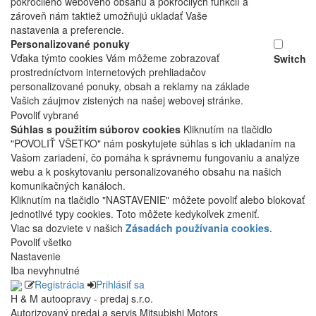
pokročilého webového obsahu a pokročilých funkcií a
zároveň nám taktiež umožňujú ukladať Vaše
nastavenia a preferencie.
Personalizované ponuky
Vďaka týmto cookies Vám môžeme zobrazovať
Switch
prostredníctvom internetových prehliadačov
personalizované ponuky, obsah a reklamy na základe
Vašich záujmov zistených na našej webovej stránke.
Povoliť vybrané
Súhlas s použitím súborov cookies
Kliknutím na tlačidlo
"POVOLIŤ VŠETKO" nám poskytujete súhlas s ich ukladaním na
Vašom zariadení, čo pomáha k správnemu fungovaniu a analýze
webu a k poskytovaniu personalizovaného obsahu na našich
komunikačných kanáloch.
Kliknutím na tlačidlo "NASTAVENIE" môžete povoliť alebo blokovať
jednotlivé typy cookies. Toto môžete kedykoľvek zmeniť.
Viac sa dozviete v našich
Zásadách používania cookies
.
Povoliť všetko
Nastavenie
Iba nevyhnutné
Registrácia
Prihlásiť sa
H & M autoopravy - predaj s.r.o.
Autorizovaný predaj a servis Mitsubishi Motors