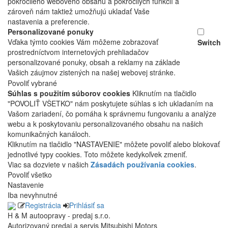
pokročilého webového obsahu a pokročilých funkcií a
zároveň nám taktiež umožňujú ukladať Vaše
nastavenia a preferencie.
Personalizované ponuky
Vďaka týmto cookies Vám môžeme zobrazovať
Switch
prostredníctvom internetových prehliadačov
personalizované ponuky, obsah a reklamy na základe
Vašich záujmov zistených na našej webovej stránke.
Povoliť vybrané
Súhlas s použitím súborov cookies
Kliknutím na tlačidlo
"POVOLIŤ VŠETKO" nám poskytujete súhlas s ich ukladaním na
Vašom zariadení, čo pomáha k správnemu fungovaniu a analýze
webu a k poskytovaniu personalizovaného obsahu na našich
komunikačných kanáloch.
Kliknutím na tlačidlo "NASTAVENIE" môžete povoliť alebo blokovať
jednotlivé typy cookies. Toto môžete kedykoľvek zmeniť.
Viac sa dozviete v našich
Zásadách používania cookies
.
Povoliť všetko
Nastavenie
Iba nevyhnutné
Registrácia
Prihlásiť sa
H & M autoopravy - predaj s.r.o.
Autorizovaný predaj a servis Mitsubishi Motors