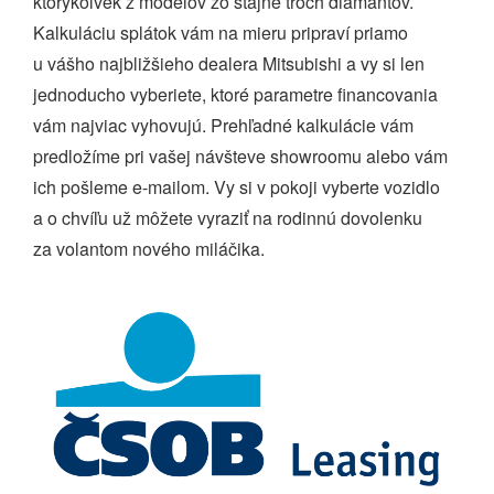
ktorýkoľvek z modelov zo stajne troch diamantov.
Kalkuláciu splátok vám na mieru pripraví priamo
u vášho najbližšieho dealera Mitsubishi a vy si len
jednoducho vyberiete, ktoré parametre financovania
vám najviac vyhovujú. Prehľadné kalkulácie vám
predložíme pri vašej návšteve showroomu alebo vám
ich pošleme e-mailom. Vy si v pokoji vyberte vozidlo
a o chvíľu už môžete vyraziť na rodinnú dovolenku
za volantom nového miláčika.