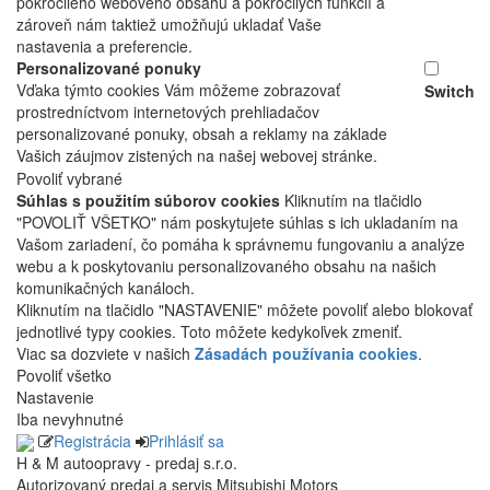
pokročilého webového obsahu a pokročilých funkcií a
zároveň nám taktiež umožňujú ukladať Vaše
nastavenia a preferencie.
Personalizované ponuky
Vďaka týmto cookies Vám môžeme zobrazovať
Switch
prostredníctvom internetových prehliadačov
personalizované ponuky, obsah a reklamy na základe
Vašich záujmov zistených na našej webovej stránke.
Povoliť vybrané
Súhlas s použitím súborov cookies
Kliknutím na tlačidlo
"POVOLIŤ VŠETKO" nám poskytujete súhlas s ich ukladaním na
Vašom zariadení, čo pomáha k správnemu fungovaniu a analýze
webu a k poskytovaniu personalizovaného obsahu na našich
komunikačných kanáloch.
Kliknutím na tlačidlo "NASTAVENIE" môžete povoliť alebo blokovať
jednotlivé typy cookies. Toto môžete kedykoľvek zmeniť.
Viac sa dozviete v našich
Zásadách používania cookies
.
Povoliť všetko
Nastavenie
Iba nevyhnutné
Registrácia
Prihlásiť sa
H & M autoopravy - predaj s.r.o.
Autorizovaný predaj a servis Mitsubishi Motors