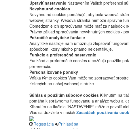
Upraviť nastavenie
Nastavením Vašich preferencií súh
Nevyhnutné cookies
Nevyhnutné cookies pomáhajú, aby bola webová stránka
webovej stránky. Webová stránka nemôže správne fung
Obmedzenie ich spracúvania môže mať za následok nes
Právny základ spracúvania nevyhnutných cookies - po
Pokročilé analytické funkcie
Analytické nástroje nám umožňujú zlepšovať fungovan
spôsobom, ktorý nikoho priamo neidentifikuje.
Funkcie a preferenčné nastavenie
Funkčné a preferenčné cookies umožňujú použitie pok
preferencie.
Personalizované ponuky
Vďaka týmto cookies Vám môžeme zobrazovať prostred
zistených na našej webovej stránke.
Súhlas s použitím súborov cookies
Kliknutím na tl
pomáha k správnemu fungovaniu a analýze webu a k 
Kliknutím na tlačidlo "NASTAVENIE" môžete povoliť ale
Viac sa dozviete v našich
Zásadách používania cook
Registrácia
Prihlásiť sa