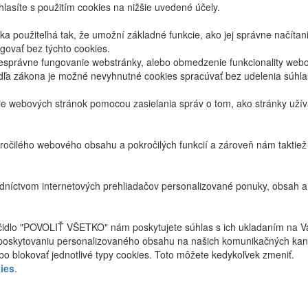
lasíte s použitím cookies na nižšie uvedené účely.
 použiteľná tak, že umožní základné funkcie, ako jej správne načíta
ovať bez týchto cookies.
právne fungovanie webstránky, alebo obmedzenie funkcionality webov
dľa zákona je možné nevyhnutné cookies spracúvať bez udelenia súhl
ie webových stránok pomocou zasielania správ o tom, ako stránky uží
ročilého webového obsahu a pokročilých funkcií a zároveň nám taktie
níctvom internetových prehliadačov personalizované ponuky, obsah a
ačidlo "POVOLIŤ VŠETKO" nám poskytujete súhlas s ich ukladaním na V
poskytovaniu personalizovaného obsahu na našich komunikačných kan
bo blokovať jednotlivé typy cookies. Toto môžete kedykoľvek zmeniť.
ies
.