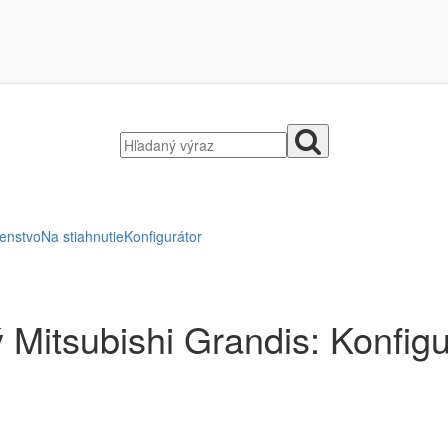
šenstvo
Na stiahnutie
Konfigurátor
 Mitsubishi Grandis: Konfigu