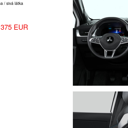
a / sivá látka
 375
EUR