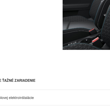
E ŤAŽNÉ ZARIADENIE
ovej elektroinštalácie