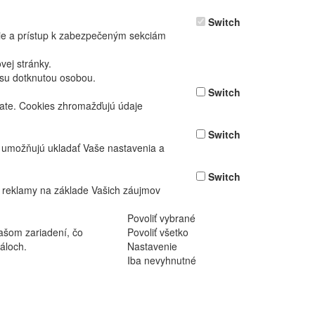
Switch
nie a prístup k zabezpečeným sekciám
ej stránky.
asu dotknutou osobou.
Switch
vate. Cookies zhromažďujú údaje
Switch
ž umožňujú ukladať Vaše nastavenia a
Switch
 reklamy na základe Vašich záujmov
Povoliť vybrané
ašom zariadení, čo
Povoliť všetko
áloch.
Nastavenie
Iba nevyhnutné