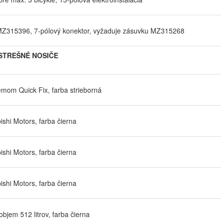
5/MZ315396, 7-pólový konektor, vyžaduje zásuvku MZ315268
STREŠNÉ NOSIČE
émom Quick Fix, farba strieborná
ishi Motors, farba čierna
ishi Motors, farba čierna
ishi Motors, farba čierna
bjem 512 litrov, farba čierna