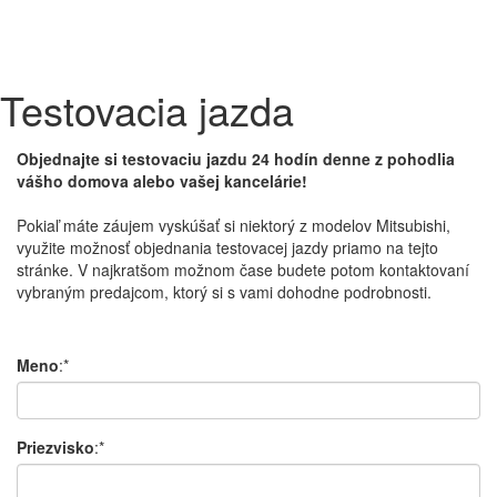
Testovacia jazda
Objednajte si testovaciu jazdu 24 hodín denne z pohodlia
vášho domova alebo vašej kancelárie!
Pokiaľ máte
záujem
vyskúšať
si
niektorý
z modelov
Mitsubishi
,
využite možnosť
objednania
testovacej
jazdy
priamo
na
tejto
stránke
.
V
najkratšom
možnom čase
budete potom
kontaktovaní
vybraným
predajcom
,
ktorý si
s
v
ami dohodne
podrobnosti.
Meno
:*
Priezvisko
:*