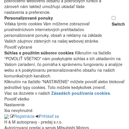
pokročilého webového obsahu a pokročilých funkcií a
zároveň nám taktiež umožňujú ukladať Vaše
nastavenia a preferencie.
Personalizované ponuky
Vďaka týmto cookies Vám môžeme zobrazovať
Switch
prostredníctvom internetových prehliadačov
personalizované ponuky, obsah a reklamy na základe
Vašich záujmov zistených na našej webovej stránke.
Povoliť vybrané
Súhlas s použitím súborov cookies
Kliknutím na tlačidlo
"POVOLIŤ VŠETKO" nám poskytujete súhlas s ich ukladaním na
Vašom zariadení, čo pomáha k správnemu fungovaniu a analýze
webu a k poskytovaniu personalizovaného obsahu na našich
komunikačných kanáloch.
Kliknutím na tlačidlo "NASTAVENIE" môžete povoliť alebo blokovať
jednotlivé typy cookies. Toto môžete kedykoľvek zmeniť.
Viac sa dozviete v našich
Zásadách používania cookies
.
Povoliť všetko
Nastavenie
Iba nevyhnutné
Registrácia
Prihlásiť sa
H & M autoopravy - predaj s.r.o.
Autorizovaný predaj a servis Mitsubishi Motors