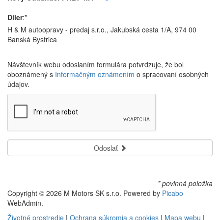
Díler
:*
H & M autoopravy - predaj s.r.o., Jakubská cesta 1/A, 974 00
Banská Bystrica
Návštevník webu odoslaním formulára potvrdzuje, že bol
oboznámený s
Informačným oznámením
o spracovaní osobných
údajov.
Odoslať
* povinná položka
Copyright © 2026 M Motors SK s.r.o. Powered by
Picabo
WebAdmin.
Životné prostredie
|
Ochrana súkromia a cookies
|
Mapa webu
|