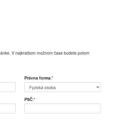
tránke
.
V
najkratšom
možnom čase
budete potom
Právna forma
:*
PSČ
:*