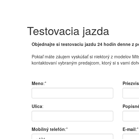
Testovacia jazda
Objednajte si testovaciu jazdu 24 hodín denne z 
Pokiaľ máte
záujem
vyskúšať
si
niektorý
z modelov
Mit
kontaktovaní
vybraným
predajcom
,
ktorý si
s
v
ami doh
Meno
:*
Priezvi
Ulica
:
Popisné
Mobilný telefón
:*
E-mail
:*