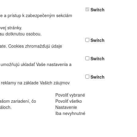
Switch
nie a prístup k zabezpečeným sekciám
ej stránky.
asu dotknutou osobou.
Switch
vate. Cookies zhromažďujú údaje
Switch
ž umožňujú ukladať Vaše nastavenia a
Switch
 reklamy na základe Vašich záujmov
Povoliť vybrané
ašom zariadení, čo
Povoliť všetko
áloch.
Nastavenie
Iba nevyhnutné