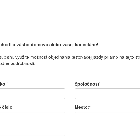
pohodlia vášho domova alebo vašej kancelárie!
subishi
,
využite možnosť
objednania
testovacej
jazdy
priamo
na
tejto s
odne
podrobnosti.
sko
:*
Spoločnosť
:
 číslo
:
Mesto
:*