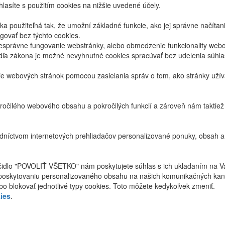
lasíte s použitím cookies na nižšie uvedené účely.
 použiteľná tak, že umožní základné funkcie, ako jej správne načíta
ovať bez týchto cookies.
právne fungovanie webstránky, alebo obmedzenie funkcionality webov
dľa zákona je možné nevyhnutné cookies spracúvať bez udelenia súhl
ie webových stránok pomocou zasielania správ o tom, ako stránky uží
ročilého webového obsahu a pokročilých funkcií a zároveň nám taktie
níctvom internetových prehliadačov personalizované ponuky, obsah a
ačidlo "POVOLIŤ VŠETKO" nám poskytujete súhlas s ich ukladaním na V
poskytovaniu personalizovaného obsahu na našich komunikačných kan
bo blokovať jednotlivé typy cookies. Toto môžete kedykoľvek zmeniť.
ies
.