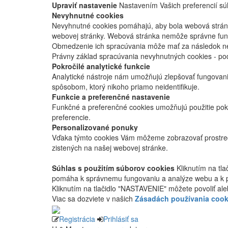
Upraviť nastavenie
Nastavením Vašich preferencií súh
Nevyhnutné cookies
Nevyhnutné cookies pomáhajú, aby bola webová stránka
webovej stránky. Webová stránka nemôže správne fung
Obmedzenie ich spracúvania môže mať za následok nes
Právny základ spracúvania nevyhnutných cookies - po
Pokročilé analytické funkcie
Analytické nástroje nám umožňujú zlepšovať fungovan
spôsobom, ktorý nikoho priamo neidentifikuje.
Funkcie a preferenčné nastavenie
Funkčné a preferenčné cookies umožňujú použitie pok
preferencie.
Personalizované ponuky
Vďaka týmto cookies Vám môžeme zobrazovať prostred
zistených na našej webovej stránke.
Súhlas s použitím súborov cookies
Kliknutím na tl
pomáha k správnemu fungovaniu a analýze webu a k 
Kliknutím na tlačidlo "NASTAVENIE" môžete povoliť ale
Viac sa dozviete v našich
Zásadách používania cook
Registrácia
Prihlásiť sa