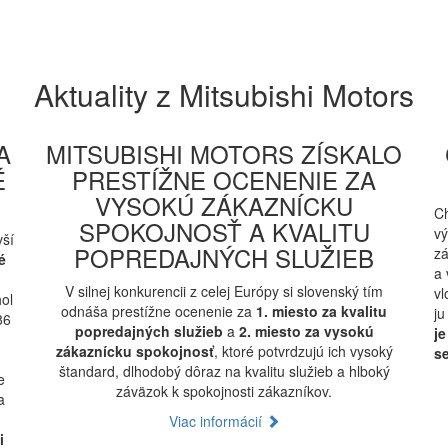
Aktuality z Mitsubishi Motors
A
MITSUBISHI MOTORS ZÍSKALO
É
PRESTÍŽNE OCENENIE ZA
VYSOKÚ ZÁKAZNÍCKU
C
SPOKOJNOSŤ A KVALITU
vý
vší
POPREDAJNÝCH SLUŽIEB
zá
é
a 
V silnej konkurencii z celej Európy si slovenský tím
vl
ol
odnáša prestížne ocenenie za
1. miesto za kvalitu
ju
86
popredajných služieb
a
2. miesto za vysokú
je
zákaznícku spokojnosť
, ktoré potvrdzujú ich vysoký
s
štandard, dlhodobý dôraz na kvalitu služieb a hlboký
e
záväzok k spokojnosti zákazníkov.
a
Viac informácií
i