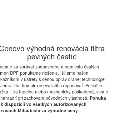
Cenovo výhodná renovácia filtra
pevných častíc
hceme sa správať zodpovedne a namiesto častých
men DPF ponúkame riešenie. Išli sme našim
kazníkom v ústrety s cenou opráv drahej technológie
vieme filter komplexne vyčistiť a repasovať. Pokiaľ je
ožka filtra tepelne alebo mechanicky poškodená, vieme
 nahradiť pri zachovaní pôvodných vlastností.
Ponuka
 k dispozícii vo všetkých autorizovaných
ervisoch Mitsubishi za výhodné ceny.
.