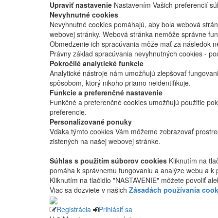
Upraviť nastavenie
Nastavením Vašich preferencií súh
Nevyhnutné cookies
Nevyhnutné cookies pomáhajú, aby bola webová stránka
webovej stránky. Webová stránka nemôže správne fung
Obmedzenie ich spracúvania môže mať za následok nes
Právny základ spracúvania nevyhnutných cookies - po
Pokročilé analytické funkcie
Analytické nástroje nám umožňujú zlepšovať fungovan
spôsobom, ktorý nikoho priamo neidentifikuje.
Funkcie a preferenčné nastavenie
Funkčné a preferenčné cookies umožňujú použitie pok
preferencie.
Personalizované ponuky
Vďaka týmto cookies Vám môžeme zobrazovať prostred
zistených na našej webovej stránke.
Súhlas s použitím súborov cookies
Kliknutím na tl
pomáha k správnemu fungovaniu a analýze webu a k 
Kliknutím na tlačidlo "NASTAVENIE" môžete povoliť ale
Viac sa dozviete v našich
Zásadách používania cook
Registrácia
Prihlásiť sa