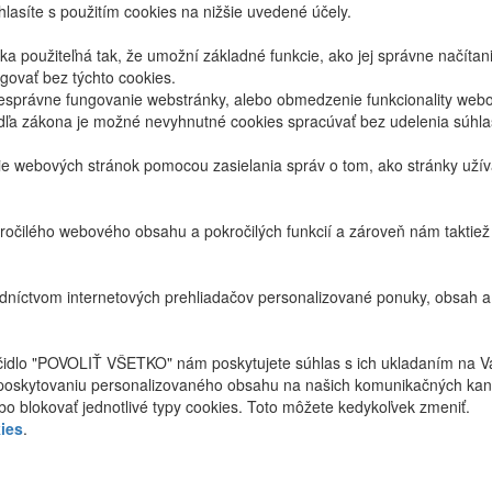
lasíte s použitím cookies na nižšie uvedené účely.
 použiteľná tak, že umožní základné funkcie, ako jej správne načíta
ovať bez týchto cookies.
právne fungovanie webstránky, alebo obmedzenie funkcionality webov
dľa zákona je možné nevyhnutné cookies spracúvať bez udelenia súhl
ie webových stránok pomocou zasielania správ o tom, ako stránky uží
ročilého webového obsahu a pokročilých funkcií a zároveň nám taktie
níctvom internetových prehliadačov personalizované ponuky, obsah a
ačidlo "POVOLIŤ VŠETKO" nám poskytujete súhlas s ich ukladaním na V
poskytovaniu personalizovaného obsahu na našich komunikačných kan
bo blokovať jednotlivé typy cookies. Toto môžete kedykoľvek zmeniť.
ies
.