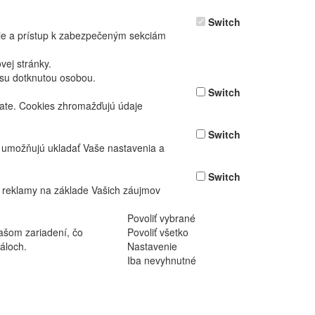
Switch
nie a prístup k zabezpečeným sekciám
ej stránky.
asu dotknutou osobou.
Switch
vate. Cookies zhromažďujú údaje
Switch
ž umožňujú ukladať Vaše nastavenia a
Switch
 reklamy na základe Vašich záujmov
Povoliť vybrané
ašom zariadení, čo
Povoliť všetko
áloch.
Nastavenie
Iba nevyhnutné