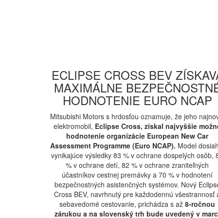
ECLIPSE CROSS BEV ZÍSKAV
MAXIMÁLNE BEZPEČNOSTN
HODNOTENIE EURO NCAP
Mitsubishi Motors s hrdosťou oznamuje, že jeho najno
elektromobil,
Eclipse Cross, získal najvyššie možn
hodnotenie organizácie European New Car
Assessment Programme (Euro NCAP).
Model dosiah
vynikajúce výsledky 83 % v ochrane dospelých osôb, 
% v ochrane detí, 82 % v ochrane zraniteľných
účastníkov cestnej premávky a 70 % v hodnotení
bezpečnostných asistenčných systémov. Nový Eclips
Cross BEV, navrhnutý pre každodennú všestrannosť 
sebavedomé cestovanie, prichádza s až
8-ročnou
zárukou a na slovenský trh bude uvedený v marc